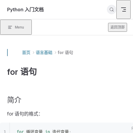
Skip to content
Python 入门文档
Menu
返回顶部
首页
语言基础
for 语句
for 语句
简介
for 语句的格式：
for
 循环变量 
in
 迭代变量
: