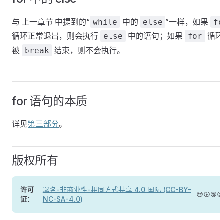
与 上一章节 中提到的“
中的
”一样，如果
while
else
f
循环正常退出，则会执行
中的语句；如果
循
else
for
被
结束，则不会执行。
break
for 语句的本质
详见
第三部分
。
版权所有
许可
署名-非商业性-相同方式共享 4.0 国际 (CC-BY-
证：
NC-SA-4.0)