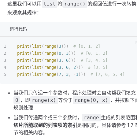
这里我们可以用
将
的返回值进行一次转换
list
range()
来观察其规律：
运行代码
print
(
list
(
range
(
3
)))
  # [0, 1, 2]
print
(
list
(
range
(
0
,
 3
)))
  # [0, 1, 2]
print
(
list
(
range
(
3
,
 6
)))
  # [3, 4, 5]
print
(
list
(
range
(
3
,
 6
,
 2
)))
  # [3, 5]
print
(
list
(
range
(
7
,
 3
,
 -
1
)))
  # [7, 6, 5, 4]
当我们只传递一个参数时，程序处理时会自动帮我们填充
，即
等价于
，并按照下
0
range(x)
range(0, x)
规则处理
当我们传递两个或三个参数时，
生成的列表范围
range
切片所能取到的列表项的索引
是相同的，具体请参考 1.7 
节的相关内容。