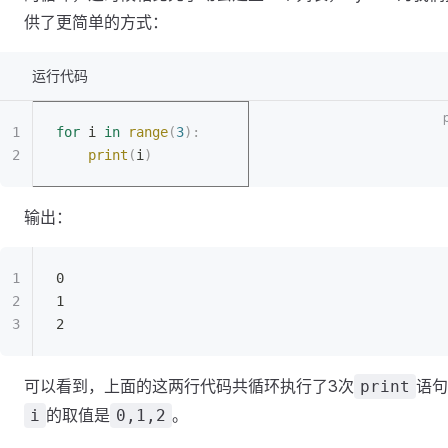
供了更简单的方式：
运行代码
for
 i 
in
 range
(
3
):
	print
(
i
)
输出：
0
1
2
可以看到，上面的这两行代码共循环执行了3次
语句
print
的取值是
。
i
0,1,2