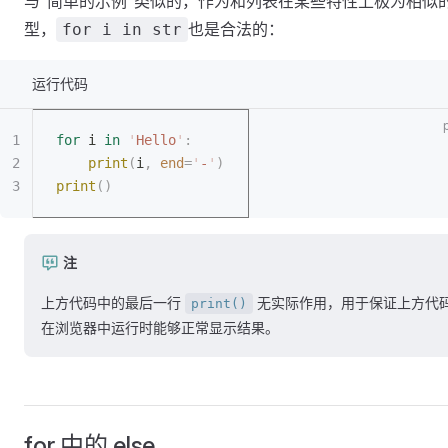
与“简单的示例”类似的，作为和列表在某些特性上极为相似
型，
也是合法的：
for i in str
运行代码
for
 i 
in
 '
Hello
'
:
	print
(
i
,
 end
=
'
-
'
)
print
()
注
上方代码中的最后一行
无实际作用，用于保证上方代
print()
在浏览器中运行时能够正常显示结果。
for 中的 else