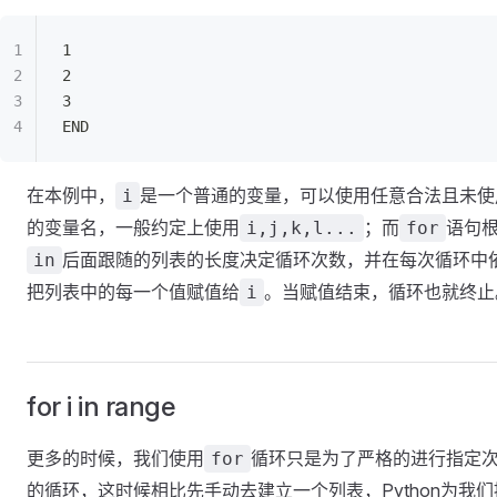
1
2
3
END
在本例中，
是一个普通的变量，可以使用任意合法且未使
i
的变量名，一般约定上使用
；而
语句
i,j,k,l...
for
后面跟随的列表的长度决定循环次数，并在每次循环中
in
把列表中的每一个值赋值给
。当赋值结束，循环也就终止
i
for i in range
更多的时候，我们使用
循环只是为了严格的进行指定
for
的循环，这时候相比先手动去建立一个列表，Python为我们