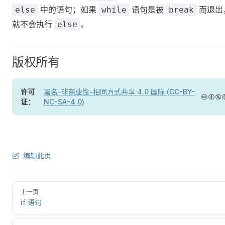
中的语句；如果
语句是被
而退出
else
while
break
就不会执行
。
else
版权所有
许可
署名-非商业性-相同方式共享 4.0 国际 (CC-BY-
证：
NC-SA-4.0)
编辑此页
上一页
if 语句