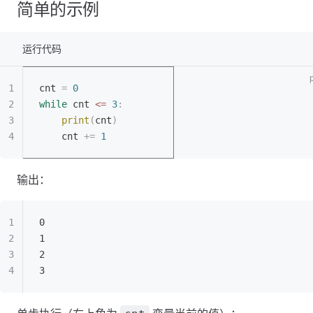
简单的示例
运行代码
cnt 
=
 0
while
 cnt 
<=
 3
:
	print
(
cnt
)
	cnt 
+=
 1
输出：
0
1
2
3