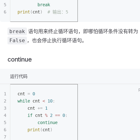
		break
print
(
cnt
)
  # 输出：5
语句用来终止循环语句，即哪怕循环条件没有转为
break
，也会停止执行循环语句。
False
continue
运行代码
cnt 
=
 0
while
 cnt 
<
 10
:
	cnt 
+=
 1
	if
 cnt 
%
 2
 ==
 0
:
		continue
	print
(
cnt
)