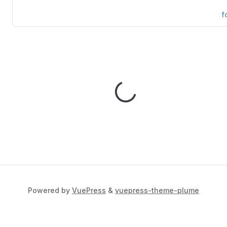
f
Powered by
VuePress
&
vuepress-theme-plume