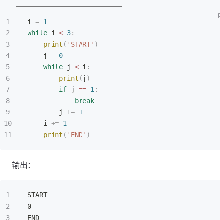
i 
=
 1
while
 i 
<
 3
:
	print
(
'
START
'
)
	j 
=
 0
	while
 j 
<
 i
:
		print
(
j
)
		if
 j 
==
 1
:
			break
		j 
+=
 1
	i 
+=
 1
	print
(
'
END
'
)
输出：
START
0
END